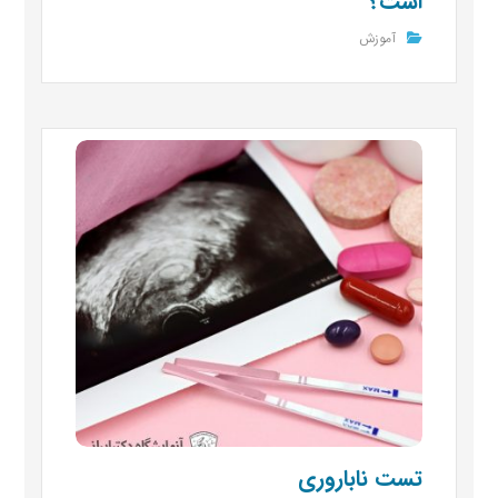
است؟
آموزش
تست ناباروری