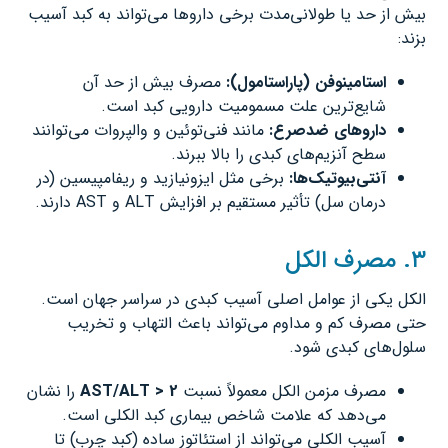
بیش از حد یا طولانی‌مدت برخی داروها می‌تواند به کبد آسیب
بزند:
استامینوفن (پاراستامول
):
مصرف بیش از حد آن
شایع‌ترین علت مسمومیت دارویی کبد است.
داروهای ضدصرع
:
مانند فنی‌توئین و والپروات می‌توانند
سطح آنزیم‌های کبدی را بالا ببرند.
آنتی‌بیوتیک‌ها
:
برخی مثل ایزونیازید و ریفامپیسین (در
درمان سل) تأثیر مستقیم بر افزایش ALT و AST دارند.
۳. مصرف الکل
الکل یکی از عوامل اصلی آسیب کبدی در سراسر جهان است.
حتی مصرف کم و مداوم می‌تواند باعث التهاب و تخریب
سلول‌های کبدی شود.
مصرف مزمن الکل معمولاً نسبت
AST/ALT > 2
را نشان
می‌دهد که علامت شاخص بیماری کبد الکلی است.
آسیب الکلی می‌تواند از استئاتوز ساده (کبد چرب) تا