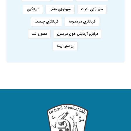
سرولوژی مثبت
سرولوژی منفی
غربالگری
غربالگری در مدرسه
غربالگری چیست
مزایای آزمایش خون در منزل
ممنوع شد
پوشش بیمه