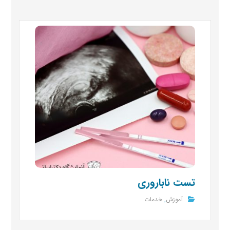
تست ناباروری
آموزش
,
خدمات