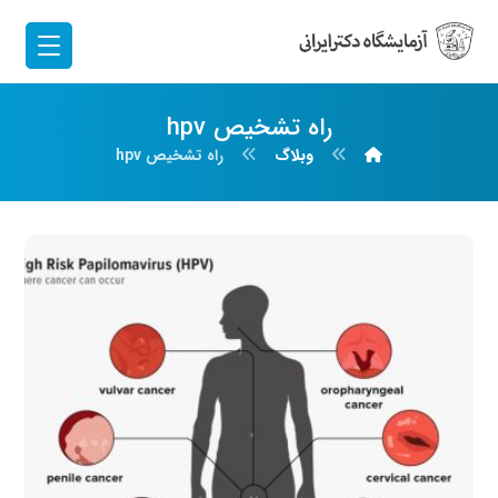
راه تشخیص hpv
وبلاگ
راه تشخیص hpv